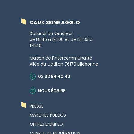
VERS
VERS
VERS
VERS
LE
LE
LE
LA
COMPTE
COMPTE
COMPTE
CHAÎNE
CAUX SEINE AGGLO
FACEBOOK
INSTAGRAM
LINKEDIN
YOUTUBE
Du lundi au vendredi
de 8h45 à 12h00 et de 13h30 à
17h45
Maison de l'Intercommunalité
Allée du Câtillon 76170 Lillebonne
02 32 84 40 40
NOUS ÉCRIRE
PRESSE
MARCHÉS PUBLICS
OFFRES D’EMPLOI
CHARTE DE MODÉRATION