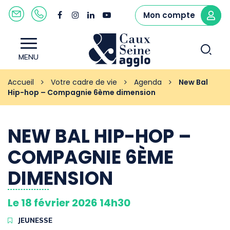
Gestion des traceurs
Mon compte
Lien
Lien
Lien
Lien
Nous
02
vers
vers
vers
vers
contacter
32
le
le
le
la
Al
84
compte
compte
compte
chaîne
Caux
MENU
40
à
Facebook
Instagram
Linkedin
Youtube
Seine
40
agglo
la
Accueil
Votre cadre de vie
Agenda
New Bal
Hip-hop – Compagnie 6ème dimension
re
NEW BAL HIP-HOP –
COMPAGNIE 6ÈME
DIMENSION
Le
18
février
2026
14h30
JEUNESSE