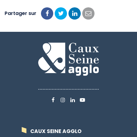
Partager sur
Partager
Partager
Partager
Partager
sur
sur
sur
par
Facebook
Twitter
LinkedIn
email
LIEN
LIEN
LIEN
LIEN
VERS
VERS
VERS
VERS
LE
LE
LE
LA
COMPTE
COMPTE
COMPTE
CHAÎNE
CAUX SEINE AGGLO
FACEBOOK
INSTAGRAM
LINKEDIN
YOUTUBE